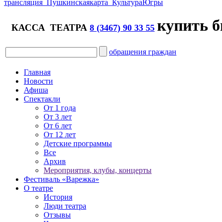
трансляция
Пушкинская
карта
Культура
Югры
купить б
КАССА ТЕАТРА
8 (3467) 90 33 55
обращения граждан
Главная
Новости
Афиша
Спектакли
От 1 года
От 3 лет
От 6 лет
От 12 лет
Детские программы
Все
Архив
Мероприятия, клубы, концерты
Фестиваль «Варежка»
О театре
История
Люди театра
Отзывы