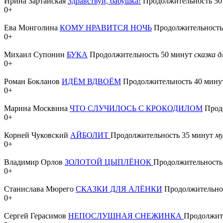
Ирина Зартайская
Здравствуй, бабушка!
Продолжительность 5
0+
Ева Монголина
КОМУ НРАВИТСЯ НОЧЬ
Продолжительность
0+
Михаил Супонин
БУКА
Продолжительность 50 минут
сказка д
0+
Роман Бокланов
ИДЁМ ВДВОЁМ
Продолжительность 40 мин
0+
Марина Москвина
ЧТО СЛУЧИЛОСЬ С КРОКОДИЛОМ
Прод
0+
Корней Чуковский
АЙБОЛИТ
Продолжительность 35 минут
му
0+
Владимир Орлов
ЗОЛОТОЙ ЦЫПЛЁНОК
Продолжительность
0+
Станислава Мюрего
СКАЗКИ ДЛЯ АЛЁНКИ
Продолжительно
0+
Сергей Герасимов
НЕПОСЛУШНАЯ СНЕЖИНКА
Продолжит