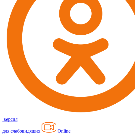
версия
для слабовидящих
Online