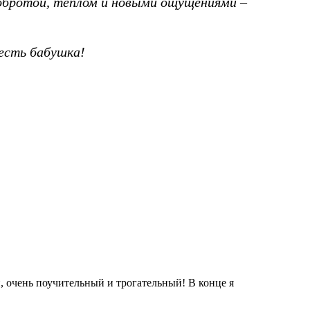
добротой, теплом и новыми ощущениями –
 есть бабушка!
й, очень поучительный и трогательный! В конце я
Сегодня был
юмор, замеч