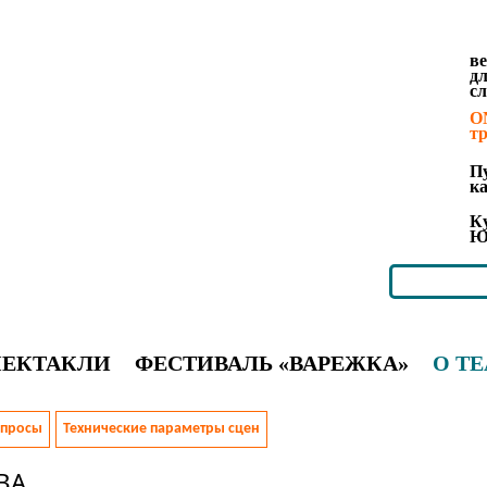
в
д
с
O
т
П
к
К
Ю
ПЕКТАКЛИ
ФЕСТИВАЛЬ «ВАРЕЖКА»
О ТЕ
опросы
Технические параметры сцен