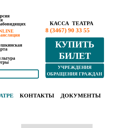
ерсия
ля
КАССА ТЕАТРА
лабовидящих
8 (3467) 90 33 55
NLINE
рансляция
КУПИТЬ
ушкинская
арта
БИЛЕТ
ультура
гры
УЧРЕЖДЕНИЯ
КУЛЬТУРЫ ЮГРЫ
ОБРАЩЕНИЯ ГРАЖДАН
АТРЕ
КОНТАКТЫ
ДОКУМЕНТЫ