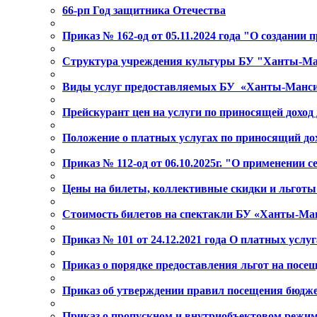
66-рп Год защитника Отечества
Приказ № 162-од от 05.11.2024 года "О создани
Структура учреждения культуры БУ "Ханты-Ма
Виды услуг предоставляемых БУ «Ханты-Манси
Прейскурант цен на услуги по приносящей доход д
Положение о платных услугах по приносящий до
Приказ № 112-од от 06.10.2025г. "О применени
Цены на билеты, коллективные скидки и льготы 
Стоимость билетов на спектакли БУ «Ханты-Манс
Приказ № 101 от 24.12.2021 года О платных услу
Приказ о порядке предоставления льгот на пос
Приказ об утверждении правил посещения бюджет
Приказ о пропускном и внутриобъектовом режиме