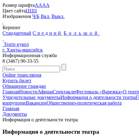
Размер шрифта
A
A
A
A
Цвет сайта
Ц
Ц
Ц
Изображения
Ч/Б
Вкл.
Выкл.
Кернинг
Стандартный
Средний
Большой
Театр кукол
г. Ханты-мансийск
Информационная служба
8 (3467) 90-33-55
Online трансляция
Купить билет
Обращение граждан
Главная
Новости
Афиша
Спектакли
Фестиваль «Варежка»
О театр
Учредительные документы
Информация о деятельности театра
Г
коррупции
Вакансии
Общественно-политическая работа
Главная
Документы
Информация о деятельности театра
Информация о деятельности театра