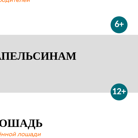
родителей
6+
 АПЕЛЬСИНАМ
12+
ЛОШАДЬ
лённой лошади