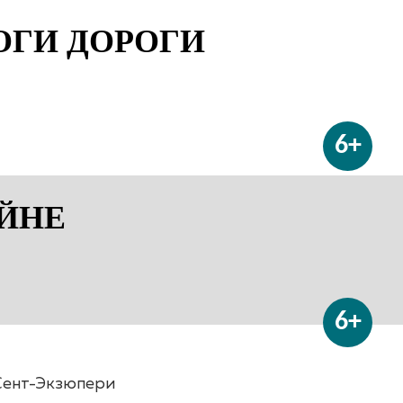
ОГИ ДОРОГИ
6+
ЙНЕ
6+
Сент-Экзюпери