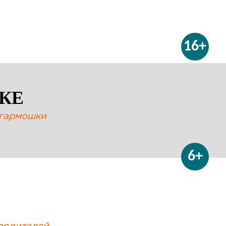
16+
КЕ
 гармошки
6+