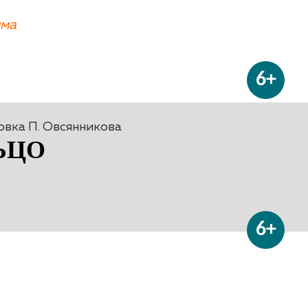
мма
6+
овка П. Овсянникова
ЬЦО
6+