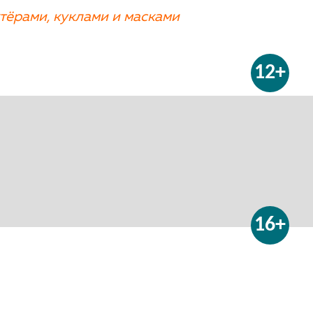
ктёрами, куклами и масками
12+
16+