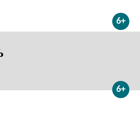
6+
Ь
6+