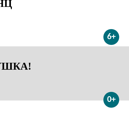
НЦ
6+
УШКА!
0+